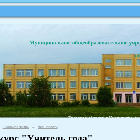
Муниципальное общеобразовательное учр
о
Тверская область, г.Кувшиново, ул
Школьная жизнь
→
Все новости
курс "Учитель года"