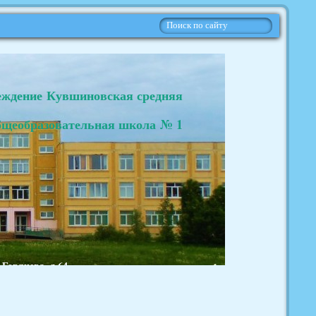
еждение Кувшиновская средняя
бщеобразовательная школа № 1
.Горячева, д.64