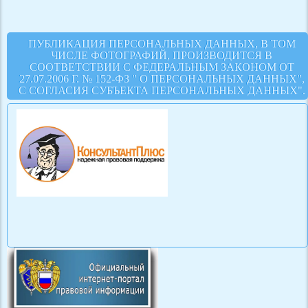
ПУБЛИКАЦИЯ ПЕРСОНАЛЬНЫХ ДАННЫХ, В ТОМ
ЧИСЛЕ ФОТОГРАФИЙ, ПРОИЗВОДИТСЯ В
СООТВЕТСТВИИ С ФЕДЕРАЛЬНЫМ ЗАКОНОМ ОТ
27.07.2006 Г. № 152-ФЗ " О ПЕРСОНАЛЬНЫХ ДАННЫХ",
С СОГЛАСИЯ СУБЪЕКТА ПЕРСОНАЛЬНЫХ ДАННЫХ".