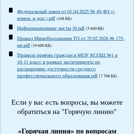
Федеральный закон от 01.04.2025 № 40-ФЗ (с
измен. и доп.).pdf
(168 КБ)
Информационные листы 30.pdf
(5 660 КБ)
Приказ Минобразования ТО от 25.02.2026 № 175-
нп.pdf
(19 600 КБ)
Правила приёма граждан в МОУ КСОШ №1 в
10-11 класс в рамках эксперимента по
расширению доступности среднего
профессионального образования.pdf
(7 798 КБ)
Если у вас есть вопросы, вы можете
обратиться на "Горячую линию"
«Горячая линия» по вопросам