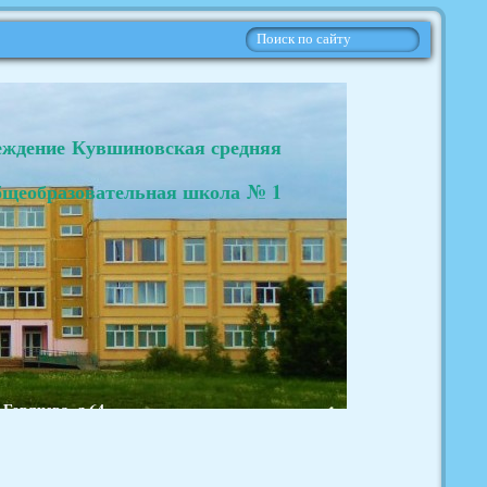
еждение Кувшиновская средняя
бщеобразовательная школа № 1
.Горячева, д.64