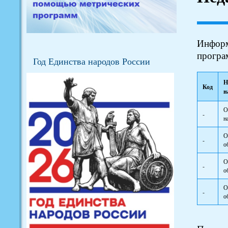
Информ
прогр
Год Единства народов России
Н
Код
н
О
-
н
О
-
о
О
-
о
О
-
о