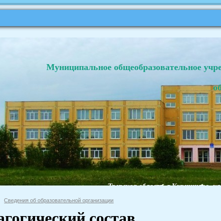
Муниципальное общеобразовательное учр
о
Тверская область, г.Кувшиново, ул
Сведения об образовательной организации
агогический состав