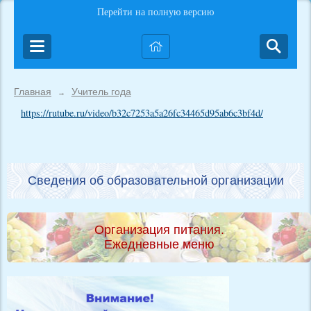
Перейти на полную версию
Главная
Учитель года
→
https://rutube.ru/video/b32c7253a5a26fc34465d95ab6c3bf4d/
Сведения об образовательной организации
Организация питания.
Ежедневные меню