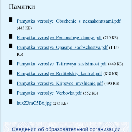
Памятки
Pamyatka_vzroslye_Obschenie_s_neznakomtsami.pdf
(443 КБ)
Pamyatka_vzroslye_Personalnye_dannye.pdf
(719 КБ)
Pamyatka_vzroslye_Opasnye_soobschestva.pdf
(1 153
КБ)
Pamyatka_vzroslye_Tsifrovaya_zavisimost.pdf
(449 КБ)
Pamyatka_vzroslye_Roditelskiy_kontrol.pdf
(818 КБ)
Pamyatka_vzroslye_Klipovoe_myshlenie.pdf
(493 КБ)
Pamyatka_vzroslye_Verbovka.pdf
(552 КБ)
huxZ3mC5B6.jpg
(275 КБ)
Сведения об образовательной организации