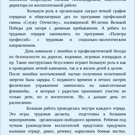
директора по воспитательной работе.
Большую роль в организации сыграл четкий график
отрядных и общелагерных дел по программе профильной
смены «Служу Отечеству», посвященной 80-летию Великой
Победы для лагеря с дневным пребыванием. А ребята из
трудовых отрядов занимались по программе «Палитра
профессий» с трудовым и социально-экологическим
направлением.
День начинали с линейки и профилактической беседы
по безопасности на дорогах, водоемах, игровых площадках и
пр. Такие инструктажи безусловно играют большую роль в как
в проведении летней кампании, так и в жизни детей в целом.
После линейки неотъемлемой частью получения позитивной
энергии была зарядка. С недавнего времени в летних лагерях
физические упражнения заменились на зажигательные
флешмобы, в которых с радостью принимают участие не
только дети, но и воспитатели. Ну, а дальше день по
расписанию.
Большая работа проводилась внутри каждого отряда.
Это игры, трудовые десанты, подготовка к большим
мероприятиям, организация свободного времени. Ребятам под
чутким руководством воспитателей предстояло придумать
название отряду, девиз, речевку, нарисовать боевые листки,