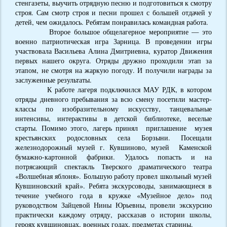
стенгазеты, выучить отрядную песню и подготовиться к смотру
строя. Сам смотр строя и песни прошел с большей отдачей у
детей, чем ожидалось. Ребятам понравилась командная работа.
Второе большое общелагерное мероприятие — это
военно патриотическая игра Зарница. В проведении игры
участвовала Васильева Алина Дмитриевна, куратор Движения
первых нашего округа. Отряды дружно проходили этап за
этапом, не смотря на жаркую погоду. И получили награды за
заслуженные результаты.
К работе лагеря подключился МАУ РДК, в котором
отряды дневного пребывания за всю смену посетили мастер-
классы по изобразительному искусству, танцевальные
интенсивы, интерактивы в детской библиотеке, веселые
старты. Помимо этого, лагерь принял приглашение музея
крестьянских родословных села Борзыни. Посещали
железнодорожный музей г. Кувшиново, музей Каменской
бумажно-картонной фабрики. Удалось попасть и на
потрясающий спектакль Тверского драматического театра
«Волшебная яблоня». Большую работу провел школьный музей
Кувшиновский край». Ребята экскурсоводы, занимающиеся в
течение учебного года в кружке «Музейное дело» под
руководством Зайцевой Нины Юрьевны, провели экскурсию
практически каждому отряду, рассказав о истории школы,
героях кувшиновцах, военных годах, предметах старины.