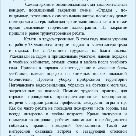
Самым ярким и эмоциональным стал заключительный
концерт, посвященный закрытию смены. «Отряды , по-
видимому, готовились с самого начала лагеря, поскольку целых
полтора часа лагерь наблюдал яркие эмоциональные и в то же
время смысловые творческие иллюстрации. На закрытие
пришли и ранее трудоустроенные ребята.
Кстати, о трудоустроенных. В этом году школа утроила
на работу 78 учащихся, которые входили в число лагеря труда
и отдыха. Все ЛТО-шники трудились на благо школы.
Ухаживали за садом и пришкольным участком, навели порядки
в учебных кабинетах, отмыли стены и мебель после учебного
года. Привели в порядок и пострадавшие в «тяжелом бою»
учебники, навели порядки на книжных полках школьной
библиотеки. Провели уборку прибрежной территории
Негочанского водохранилища, убрались на братских могилах,
закрепленных за школой. Помимо трудовых практик, для
отрядов проводились профориентационные мероприятия,
встречи с людьми разных профессий, экскурсии, игры и пр.
Как бы часто ребята не посещали пожарную часть города, там
всегда интересно в любом возрасте. Кроме экскурсии и
примерки экипировки, ребятам напомнили о необходимости
соблюдать правила пожарной безопасности. Такой же
интересной оказалась встреча с заведующей столовой