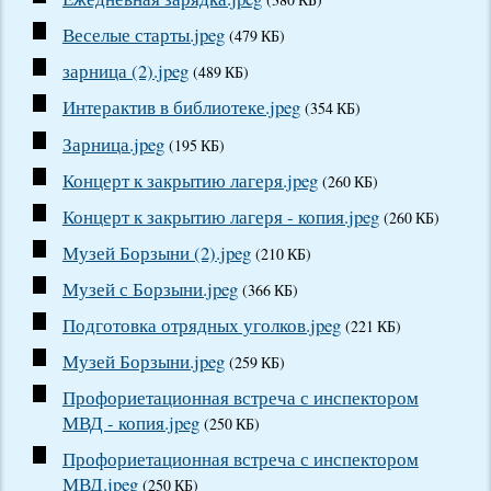
Веселые старты.jpeg
(479 КБ)
зарница (2).jpeg
(489 КБ)
Интерактив в библиотеке.jpeg
(354 КБ)
Зарница.jpeg
(195 КБ)
Концерт к закрытию лагеря.jpeg
(260 КБ)
Концерт к закрытию лагеря - копия.jpeg
(260 КБ)
Музей Борзыни (2).jpeg
(210 КБ)
Музей с Борзыни.jpeg
(366 КБ)
Подготовка отрядных уголков.jpeg
(221 КБ)
Музей Борзыни.jpeg
(259 КБ)
Профориетационная встреча с инспектором
МВД - копия.jpeg
(250 КБ)
Профориетационная встреча с инспектором
МВД.jpeg
(250 КБ)