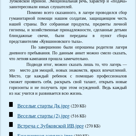
Зубковской Ириной. Эмоциональная речь, характер и «подача»
заинтересовали юных слушателей.
Помимо всего сказанного, в лагере проводился сбор
гуманитарной помощи нашим солдатам, защищающим честь
нашей страны. Все собранные продукты, предметы личной
гигиены, и хозяйственные принадлежности, сделанные детьми
блиндажные свечи, были переданы в пункт сбора
представителям «Кувшиновского тыла».
По завершению были опрошены родители лагеря
дневного пребывания. По данным анкет можно смело сказать,
что летняя кампания прошла замечательно.
Подводя итог, можно сказать лишь то, что лагерь —
это место для эмоций, новых знакомств, ярких впечатлений.
Место, где каждый ребенок с помощью профессионалов
сможет проявить себя, раскрыть свой талант, открыть новые
горизонты и не получить при этом осуждений. Ведь каждый
из нас учится и развивается всю жизнь.
Веселые старты Дк.jpeg
(220 КБ)
Веселые старты (2).jpeg
(516 КБ)
Встреча с Зубковской ИВ.jpeg
(270 КБ)
Ежедневная зарядка.jpeg
(380 КБ)