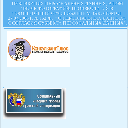
ПУБЛИКАЦИЯ ПЕРСОНАЛЬНЫХ ДАННЫХ, В ТОМ
ЧИСЛЕ ФОТОГРАФИЙ, ПРОИЗВОДИТСЯ В
СООТВЕТСТВИИ С ФЕДЕРАЛЬНЫМ ЗАКОНОМ ОТ
27.07.2006 Г. № 152-ФЗ " О ПЕРСОНАЛЬНЫХ ДАННЫХ",
С СОГЛАСИЯ СУБЪЕКТА ПЕРСОНАЛЬНЫХ ДАННЫХ".