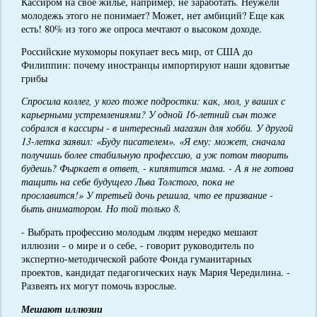
Кассиром на свое жилье, например, не заработать. Неужели
молодежь этого не понимает? Может, нет амбиций? Еще как
есть! 80% из того же опроса мечтают о высоком доходе.
Российские мухоморы покупает весь мир, от США до
Филиппин: почему иностранцы импортируют наши ядовитые
грибы
Спросила коллег, у кого тоже подростки: как, мол, у ваших с
карьерными устремлениями? У одной 16-летний сын тоже
собрался в кассиры - в интересный магазин для хобби. У другой
13-летка заявил: «Буду писателем». «Я ему: может, сначала
получишь более стабильную профессию, а уж потом творить
будешь? Фыркает в ответ, - кипятится мама. - А я не готова
тащить на себе будущего Льва Толстого, пока не
прославится!» У третьей дочь решила, что ее призвание -
быть аниматором. Но той только 8.
- Выбрать профессию молодым людям нередко мешают
иллюзии - о мире и о себе, - говорит руководитель по
экспертно-методической работе Фонда гуманитарных
проектов, кандидат педагогических наук Мария Чередилина. -
Развеять их могут помочь взрослые.
Мешают иллюзии