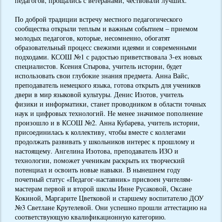
педагогов, прощались с ветеранами, чествовали лучших.
По доброй традиции встречу местного педагогического
сообщества открыли теплым и важным событием – приемом
молодых педагогов, которые, несомненно, обогатят
образовательный процесс свежими идеями и современными
подходами. КСОШ №1 с радостью приветствовала 3-ех новых
специалистов. Ксения Стырова, учитель истории, будет
использовать свои глубокие знания предмета. Анна Вайс,
преподаватель немецкого языка, готова открыть для учеников
двери в мир языковой культуры. Денис Изотов, учитель
физики и информатики, станет проводником в области точных
наук и цифровых технологий. Не менее значимое пополнение
произошло и в КСОШ №2. Анна Кубарева, учитель истории,
присоединилась к коллективу, чтобы вместе с коллегами
продолжать развивать у школьников интерес к прошлому и
настоящему. Ангелина Изотова, преподаватель ИЗО и
технологии, поможет ученикам раскрыть их творческий
потенциал и освоить новые навыки. В нынешнем году
почетный статус «Педагог-наставник» присвоен учителям-
мастерам первой и второй школы Инне Русаковой, Оксане
Кокиной, Маргарите Цветковой и старшему воспитателю ДОУ
№3 Светлане Крутелевой. Они успешно прошли аттестацию на
соответствующую квалификационную категорию.