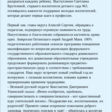
раскрыться каждому ребенку. Выступление Светланы
Крутелевой, старшего воспитателя детского сада №3,
посвящалось важности поддержки молодых воспитателей,
которые делают первые шаги в профессии.
Первый зам. главы округа Алексей Сергеев, обращаясь к
педагогам, подчеркнул огромную значимость их труда.
Напутствовал и благословлял собравшихся настоятель храма
преп. Амвросия Оптинского иерей Андрей Маня. 100%
педагогических работников освоили программы повышения
квалификации по вопросам реализации федерального
государственного образовательного стандарта дошкольного
образования, все дошкольные образовательные учреждения
продолжают формировать развивающую предметно-
пространственную среду в соответствии с требованиями
стандартов. Наш округ встречает новый учебный год во
всеоружии: с сильным коллективом, новыми идеями и
проверенными временем традициями.
– Великий русский педагог Константин Дмитриевич
Ушинский сказал: «Вечно изобретать, пробовать,
совершенствовать и совершенствоваться – вот единственный
курс учительской жизни». Поздравляю вас, воспитанников, их
родителей! Примите самые искренние пожелания доброго
здоровья, творческих поисков и удач! – обратилась к коллегам