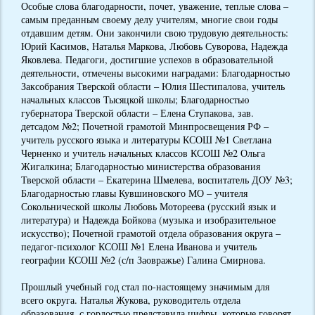
Особые слова благодарности, почет, уважение, теплые слова –
самым преданным своему делу учителям, многие свои годы
отдавшим детям. Они закончили свою трудовую деятельность:
Юрий Касимов, Наталья Маркова, Любовь Суворова, Надежда
Яковлева. Педагоги, достигшие успехов в образовательной
деятельности, отмечены высокими наградами: Благодарностью
Заксобрания Тверской области – Юлия Шестипалова, учитель
начальных классов Тысяцкой школы; Благодарностью
губернатора Тверской области – Елена Ступакова, зав.
детсадом №2; Почетной грамотой Минпросвещения РФ –
учитель русского языка и литературы КСОШ №1 Светлана
Черненко и учитель начальных классов КСОШ №2 Ольга
Жигалкина; Благодарностью министерства образования
Тверской области – Екатерина Шмелева, воспитатель ДОУ №3;
Благодарностью главы Кувшиновского МО – учителя
Сокольнической школы Любовь Мотореева (русский язык и
литература) и Надежда Бойкова (музыка и изобразительное
искусство); Почетной грамотой отдела образования округа –
педагог-психолог КСОШ №1 Елена Иванова и учитель
географии КСОШ №2 (с/п Заовражье) Галина Смирнова.
Прошлый учебный год стал по-настоящему значимым для
всего округа. Наталья Жукова, руководитель отдела
образования, с гордостью представила цифры, которые говорят