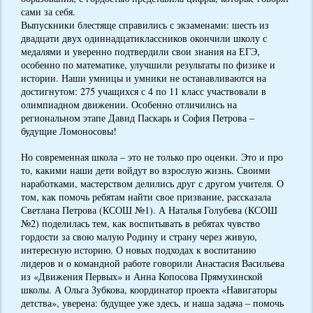
сами за себя.
Выпускники блестяще справились с экзаменами: шесть из
двадцати двух одиннадцатиклассников окончили школу с
медалями и уверенно подтвердили свои знания на ЕГЭ,
особенно по математике, улучшили результаты по физике и
истории. Наши умницы и умники не останавливаются на
достигнутом: 275 учащихся с 4 по 11 класс участвовали в
олимпиадном движении. Особенно отличились на
региональном этапе Давид Паскарь и София Петрова –
будущие Ломоносовы!
Но современная школа – это не только про оценки. Это и про
то, какими наши дети войдут во взрослую жизнь. Своими
наработками, мастерством делились друг с другом учителя. О
том, как помочь ребятам найти свое призвание, рассказала
Светлана Петрова (КСОШ №1). А Наталья Голубева (КСОШ
№2) поделилась тем, как воспитывать в ребятах чувство
гордости за свою малую Родину и страну через живую,
интересную историю. О новых подходах к воспитанию
лидеров и о командной работе говорили Анастасия Васильева
из «Движения Первых» и Анна Копосова Прямухинской
школы. А Ольга Зубкова, координатор проекта «Навигаторы
детства», уверена: будущее уже здесь, и наша задача – помочь