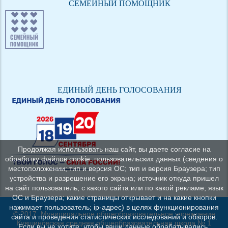
СЕМЕЙНЫЙ ПОМОЩНИК
ЕДИНЫЙ ДЕНЬ ГОЛОСОВАНИЯ
Продолжая использовать наш сайт, вы даете согласие на
обработку файлов cookie, пользовательских данных (сведения о
местоположении; тип и версия ОС; тип и версия Браузера; тип
устройства и разрешение его экрана; источник откуда пришел
на сайт пользователь; с какого сайта или по какой рекламе; язык
ОС и Браузера; какие страницы открывает и на какие кнопки
нажимает пользователь; ip-адрес) в целях функционирования
© 2017, Муниципальное общеобразовательное учреждение
сайта и проведения статистических исследований и обзоров.
Кувшиновская средняя общеобразовательная школа № 1
Если вы не хотите, чтобы ваши данные обрабатывались,