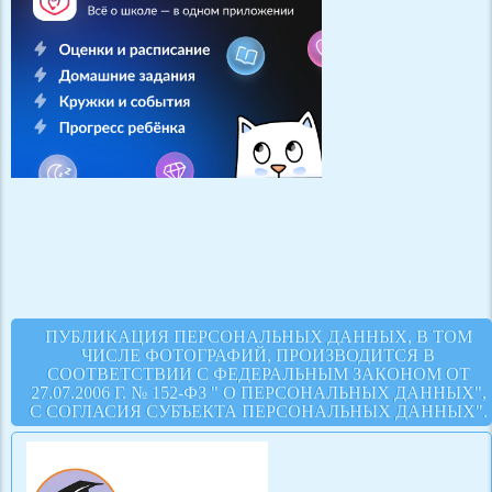
ПУБЛИКАЦИЯ ПЕРСОНАЛЬНЫХ ДАННЫХ, В ТОМ
ЧИСЛЕ ФОТОГРАФИЙ, ПРОИЗВОДИТСЯ В
СООТВЕТСТВИИ С ФЕДЕРАЛЬНЫМ ЗАКОНОМ ОТ
27.07.2006 Г. № 152-ФЗ " О ПЕРСОНАЛЬНЫХ ДАННЫХ",
С СОГЛАСИЯ СУБЪЕКТА ПЕРСОНАЛЬНЫХ ДАННЫХ".