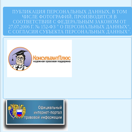
ПУБЛИКАЦИЯ ПЕРСОНАЛЬНЫХ ДАННЫХ, В ТОМ
ЧИСЛЕ ФОТОГРАФИЙ, ПРОИЗВОДИТСЯ В
СООТВЕТСТВИИ С ФЕДЕРАЛЬНЫМ ЗАКОНОМ ОТ
27.07.2006 Г. № 152-ФЗ " О ПЕРСОНАЛЬНЫХ ДАННЫХ",
С СОГЛАСИЯ СУБЪЕКТА ПЕРСОНАЛЬНЫХ ДАННЫХ".