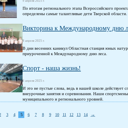
9 апреля 2025 г.
По итогам регионального этапа Всероссийского проекта
определены самые талантливые дети Тверской области.
Викторина к Международному дню л
8 апреля 2025 г.
В дни весенних каникул Областная станция юных натура
приуроченной к Международному дню леса.
Спорт - наша жизнь!
6 апреля 2025 г.
И это не пустые слова, ведь в нашей школе действует 
внеурочные занятия и соревнования. Наши спортсмены
муниципального и регионального уровней.
→
2
3
4
5
6
7
8
9
10
11
12
13
14