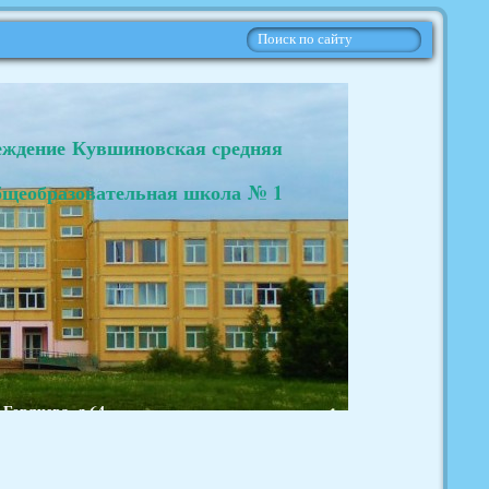
еждение Кувшиновская средняя
бщеобразовательная школа № 1
.Горячева, д.64