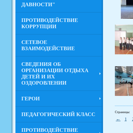
ДАВНОСТИ"
ПРОТИВОДЕЙСТВИЕ
КОРРУПЦИИ
СЕТЕВОЕ
ВЗАИМОДЕЙСТВИЕ
СВЕДЕНИЯ ОБ
ОРГАНИЗАЦИИ ОТДЫХА
ДЕТЕЙ И ИХ
ОЗДОРОВЛЕНИИ
ГЕРОИ
Страницы:
ПЕДАГОГИЧЕСКИЙ КЛАСС
←
1
ПРОТИВОДЕЙСТВИЕ